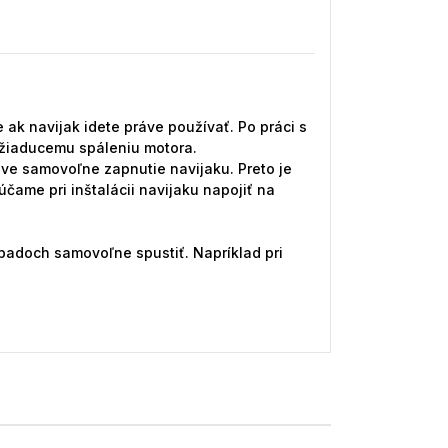
 ak navijak idete práve používať. Po práci s
nežiaducemu spáleniu motora.
áve samovoľne zapnutie navijaku. Preto je
čame pri inštalácii navijaku napojiť na
adoch samovoľne spustiť. Napríklad pri