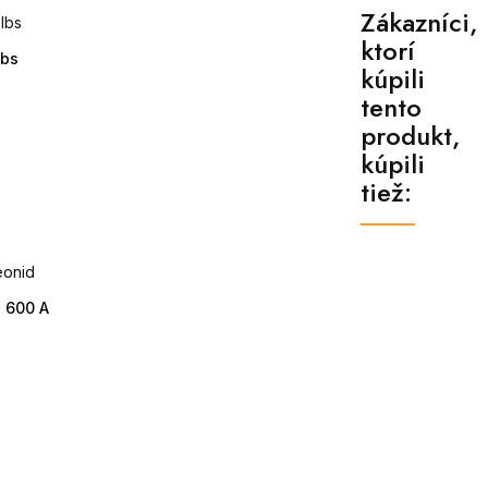
Zákazníci,
ktorí
lbs
kúpili
tento
produkt,
kúpili
tiež:
u 600 A