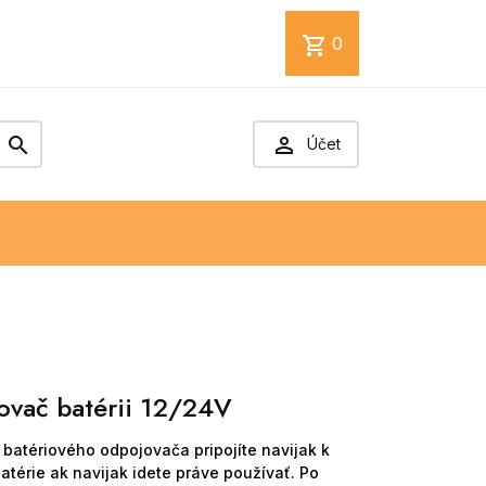
shopping_cart
0


Účet
ovač batérii 12/24V
batériového odpojovača pripojíte navijak k
atérie ak navijak idete práve používať. Po