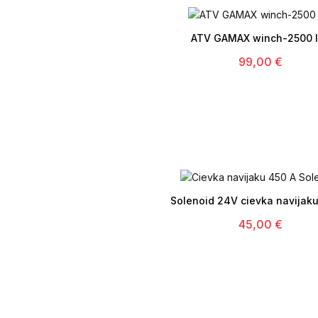

ATV GAMAX winch-2500 
99,00 €

Solenoid 24V cievka navijak
45,00 €