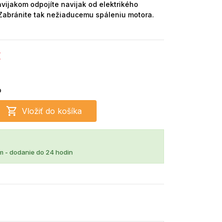
avijakom odpojíte navijak od elektrikého
 Zabránite tak nežiaducemu spáleniu motora.
€
o

Vložiť do košíka
m - dodanie do 24 hodin