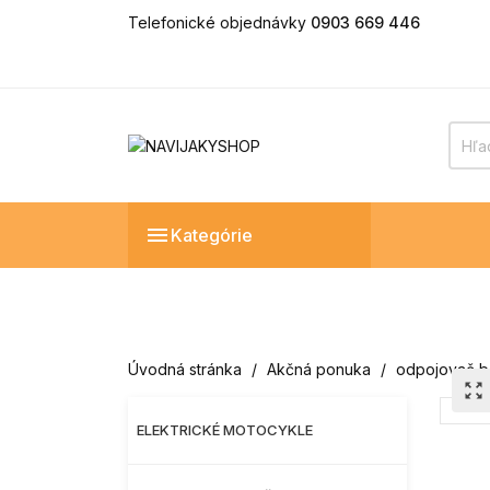
Telefonické objednávky
0903 669 446

Kategórie
Úvodná stránka
Akčná ponuka
odpojovač ba
zoom_out_map
ELEKTRICKÉ MOTOCYKLE