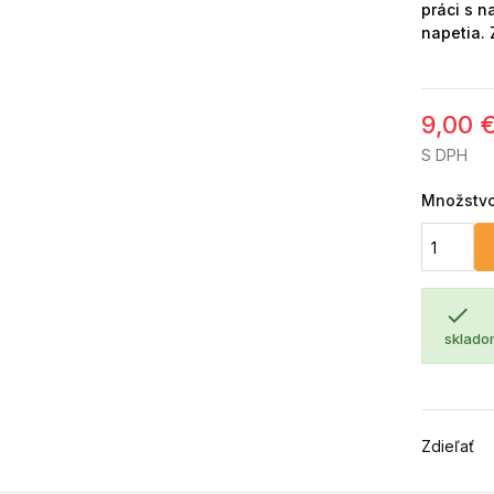
práci s n
napetia.
9,00 
S DPH
Množstv

sklado
Zdieľať