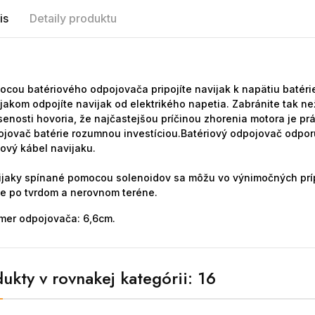
is
Detaily produktu
cou batériového odpojovača pripojíte navijak k napätiu batérie
jakom odpojíte navijak od elektrikého napetia. Zabránite tak 
enosti hovoria, že najčastejšou príčinou zhorenia motora je pr
jovač batérie rozumnou investíciou.
Batériový odpojovač odporú
ový kábel navijaku.
ijaky spínané pomocou solenoidov sa môžu vo výnimočných príp
e po tvrdom a nerovnom teréne.
mer odpojovača: 6,6cm.
ukty v rovnakej kategórii: 16