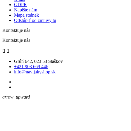
GDPR
Napište nám
Mapa stránek
Odstúpiť od zmluvy tu
Kontaktuje nás
Kontaktuje nás


Grúň 642, 023 53 Staškov
+421 903 669 446
info@navijakyshop.sk
arrow_upward