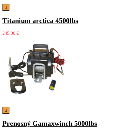

Titanium arctica 4500lbs
245,00 €

Prenosný Gamaxwinch 5000lbs