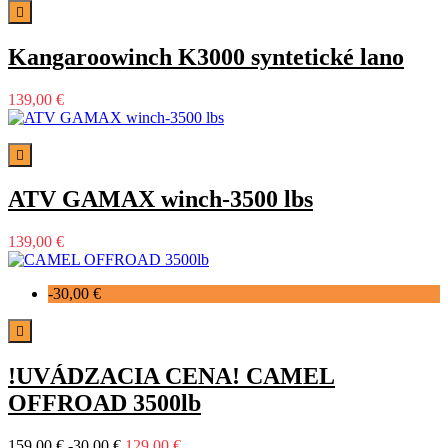

Kangaroowinch K3000 syntetické lano
139,00 €

ATV GAMAX winch-3500 lbs
139,00 €
-30,00 €

!UVÁDZACIA CENA! CAMEL
OFFROAD 3500lb
159,00 €
-30,00 €
129,00 €