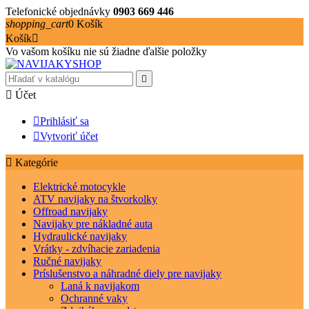
Telefonické objednávky
0903 669 446
shopping_cart
0
Košík
Košík

Vo vašom košíku nie sú žiadne ďalšie položky


Účet

Prihlásiť sa

Vytvoriť účet

Kategórie
Elektrické motocykle
ATV navijaky na štvorkolky
Offroad navijaky
Navijaky pre nákladné auta
Hydraulické navijaky
Vrátky - zdvíhacie zariadenia
Ručné navijaky
Príslušenstvo a náhradné diely pre navijaky
Laná k navijakom
Ochranné vaky