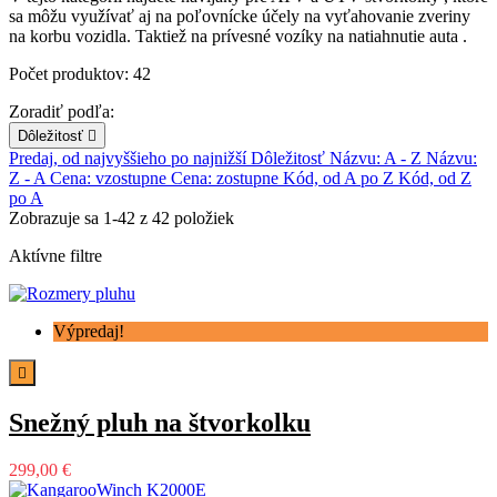
sa môžu využívať aj na poľovnícke účely na vyťahovanie zveriny
na korbu vozidla. Taktiež na prívesné vozíky na natiahnutie auta .
Počet produktov: 42
Zoradiť podľa:
Dôležitosť

Predaj, od najvyššieho po najnižší
Dôležitosť
Názvu: A - Z
Názvu:
Z - A
Cena: vzostupne
Cena: zostupne
Kód, od A po Z
Kód, od Z
po A
Zobrazuje sa 1-42 z 42 položiek
Aktívne filtre
Výpredaj!

Snežný pluh na štvorkolku
299,00 €