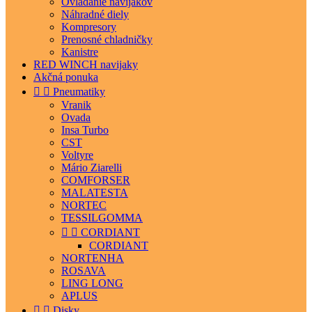
Ovládanie navijakov
Náhradné diely
Kompresory
Prenosné chladničky
Kanistre
RED WINCH navijaky
Akčná ponuka


Pneumatiky
Vranik
Ovada
Insa Turbo
CST
Voltyre
Mário Ziarelli
COMFORSER
MALATESTA
NORTEC
TESSILGOMMA


CORDIANT
CORDIANT
NORTENHA
ROSAVA
LING LONG
APLUS


Disky