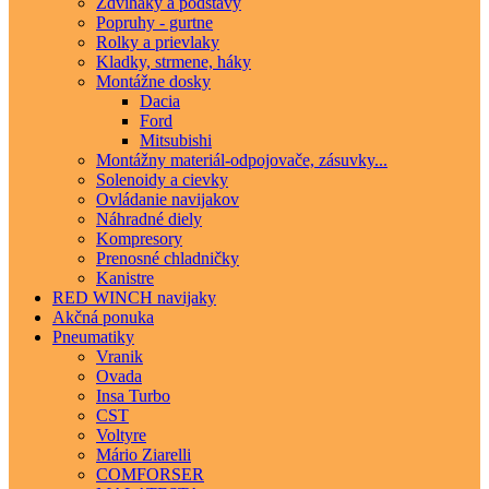
Zdviháky a podstavy
Popruhy - gurtne
Rolky a prievlaky
Kladky, strmene, háky
Montážne dosky
Dacia
Ford
Mitsubishi
Montážny materiál-odpojovače, zásuvky...
Solenoidy a cievky
Ovládanie navijakov
Náhradné diely
Kompresory
Prenosné chladničky
Kanistre
RED WINCH navijaky
Akčná ponuka
Pneumatiky
Vranik
Ovada
Insa Turbo
CST
Voltyre
Mário Ziarelli
COMFORSER