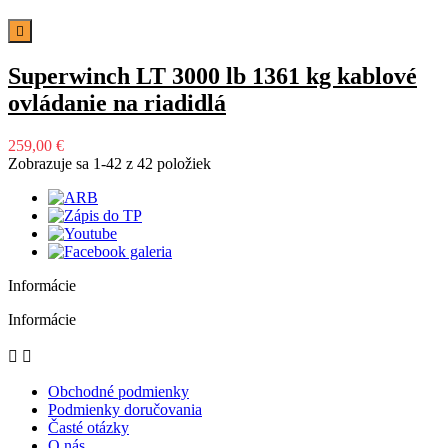

Superwinch LT 3000 lb 1361 kg kablové
ovládanie na riadidlá
259,00 €
Zobrazuje sa 1-42 z 42 položiek
Informácie
Informácie


Obchodné podmienky
Podmienky doručovania
Časté otázky
O nás