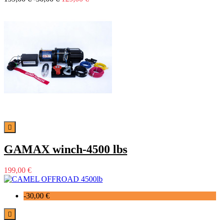

GAMAX winch-4500 lbs
199,00 €
-30,00 €
