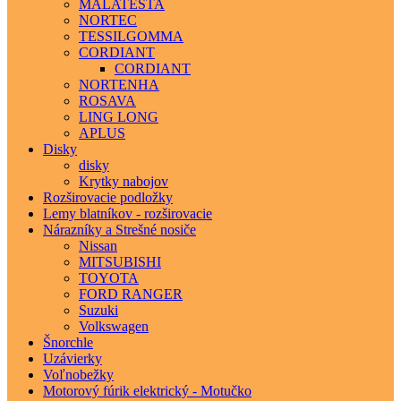
MALATESTA
NORTEC
TESSILGOMMA
CORDIANT
CORDIANT
NORTENHA
ROSAVA
LING LONG
APLUS
Disky
disky
Krytky nabojov
Rozširovacie podložky
Lemy blatníkov - rozširovacie
Nárazníky a Strešné nosiče
Nissan
MITSUBISHI
TOYOTA
FORD RANGER
Suzuki
Volkswagen
Šnorchle
Uzávierky
Voľnobežky
Motorový fúrik elektrický - Motučko