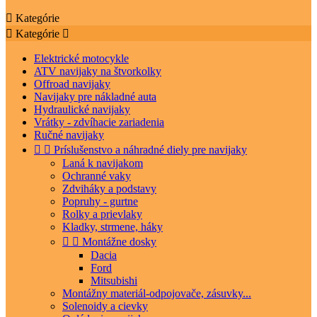

Kategórie

Kategórie

Elektrické motocykle
ATV navijaky na štvorkolky
Offroad navijaky
Navijaky pre nákladné auta
Hydraulické navijaky
Vrátky - zdvíhacie zariadenia
Ručné navijaky


Príslušenstvo a náhradné diely pre navijaky
Laná k navijakom
Ochranné vaky
Zdviháky a podstavy
Popruhy - gurtne
Rolky a prievlaky
Kladky, strmene, háky


Montážne dosky
Dacia
Ford
Mitsubishi
Montážny materiál-odpojovače, zásuvky...
Solenoidy a cievky