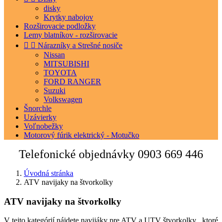
disky
Krytky nabojov
Rozširovacie podložky
Lemy blatníkov - rozširovacie


Nárazníky a Strešné nosiče
Nissan
MITSUBISHI
TOYOTA
FORD RANGER
Suzuki
Volkswagen
Šnorchle
Uzávierky
Voľnobežky
Motorový fúrik elektrický - Motučko
Telefonické objednávky
0903 669 446
Úvodná stránka
ATV navijaky na štvorkolky
ATV navijaky na štvorkolky
V tejto kategórií nájdete navijáky pre ATV a UTV štvorkolky , ktoré