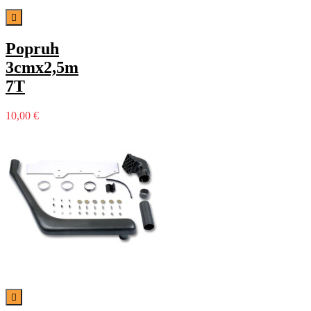

Popruh
3cmx2,5m
7T
10,00 €
