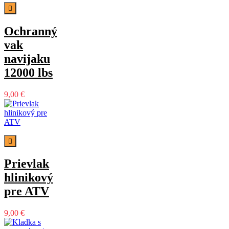

Ochranný
vak
navijaku
12000 lbs
9,00 €

Prievlak
hlinikový
pre ATV
9,00 €