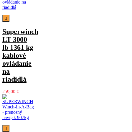

Superwinch
LT 3000
lb 1361 kg
kablové
ovládanie
na
riadidlá
259,00 €
