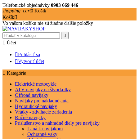
Telefonické objednávky
0903 669 446
shopping_cart
0
Košík
Košík

Vo vašom košíku nie sú žiadne ďalšie položky


Účet

Prihlásiť sa

Vytvoriť účet

Kategórie
Elektrické motocykle
ATV navijaky na štvorkolky
Offroad navijaky
Navijaky pre nákladné auta
Hydraulické navijaky
Vrátky - zdvíhacie zariadenia
Ručné navijaky
Príslušenstvo a náhradné diely pre navijaky
Laná k navijakom
Ochranné vaky