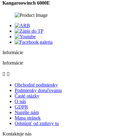
Kangaroowinch 6000E
Informácie
Informácie


Obchodné podmienky
Podmienky doručovania
Časté otázky
O nás
GDPR
Napište nám
Mapa stránek
Odstúpiť od zmluvy tu
Kontaktuje nás