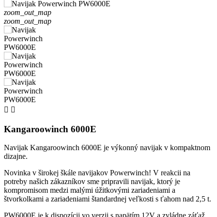
zoom_out_map
zoom_out_map


Kangaroowinch 6000E
Navijak Kangaroowinch 6000E je výkonný navijak v kompaktnom
dizajne.
Novinka v širokej škále navijakov Powerwinch! V reakcii na
potreby našich zákazníkov sme pripravili navijak, ktorý je
kompromisom medzi malými úžitkovými zariadeniami a
štvorkolkami a zariadeniami štandardnej veľkosti s ťahom nad 2,5 t.
PW6000E je k dispozícii vo verzii s napätím 12V a zvládne záťaž