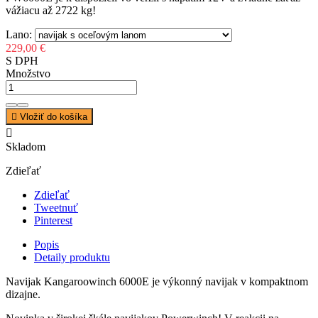
vážiacu až 2722 kg!
Lano:
229,00 €
S DPH
Množstvo

Vložiť do košíka

Skladom
Zdieľať
Zdieľať
Tweetnuť
Pinterest
Popis
Detaily produktu
Navijak Kangaroowinch 6000E je výkonný navijak v kompaktnom
dizajne.