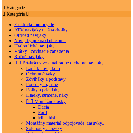

Kategórie

Kategórie

Elektrické motocykle
ATV navijaky na štvorkolky
Offroad navijaky
Navijaky pre nákladné auta
Hydraulické navijaky
Vrátky - zdvíhacie zariadenia
Ručné navijaky


Príslušenstvo a náhradné diely pre navijaky
Laná k navijakom
Ochranné vaky
Zdviháky a podstavy
Popruhy - gurtne
Rolky a prievlaky
Kladky, strmene, háky


Montážne dosky
Dacia
Ford
Mitsubishi
Montážny materiál-odpojovače, zásuvky...
Solenoidy a cievky