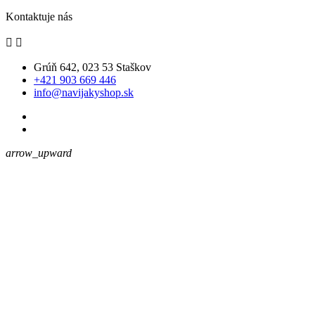
Kontaktuje nás


Grúň 642, 023 53 Staškov
+421 903 669 446
info@navijakyshop.sk
arrow_upward