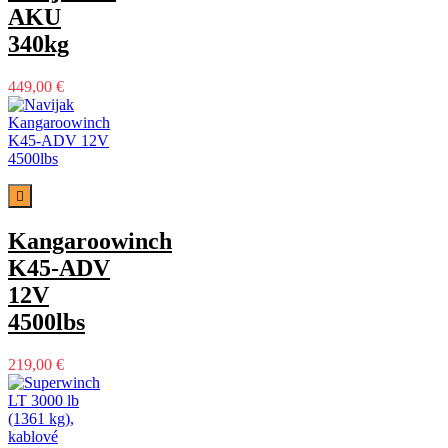
AKU
340kg
449,00 €

Kangaroowinch
K45-ADV
12V
4500lbs
219,00 €