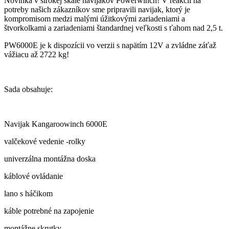
Novinka v širokej škále navijakov Powerwinch! V reakcii na
potreby našich zákazníkov sme pripravili navijak, ktorý je
kompromisom medzi malými úžitkovými zariadeniami a
štvorkolkami a zariadeniami štandardnej veľkosti s ťahom nad 2,5 t.
PW6000E je k dispozícii vo verzii s napätím 12V a zvládne záťaž
vážiacu až 2722 kg!
Sada obsahuje:
Navijak Kangaroowinch 6000E
valčekové vedenie -rolky
univerzálna montážna doska
káblové ovládanie
lano s háčikom
káble potrebné na zapojenie
montážne skrutky