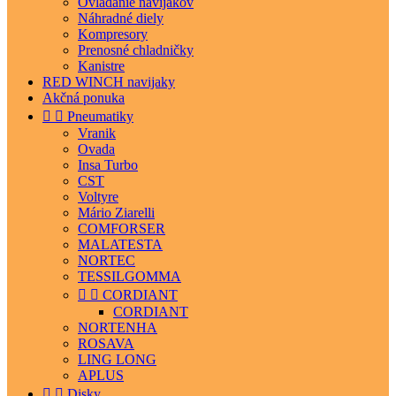
Ovládanie navijakov
Náhradné diely
Kompresory
Prenosné chladničky
Kanistre
RED WINCH navijaky
Akčná ponuka


Pneumatiky
Vranik
Ovada
Insa Turbo
CST
Voltyre
Mário Ziarelli
COMFORSER
MALATESTA
NORTEC
TESSILGOMMA


CORDIANT
CORDIANT
NORTENHA
ROSAVA
LING LONG
APLUS


Disky