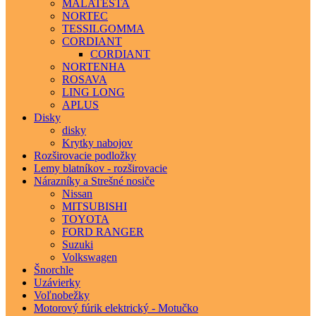
MALATESTA
NORTEC
TESSILGOMMA
CORDIANT
CORDIANT
NORTENHA
ROSAVA
LING LONG
APLUS
Disky
disky
Krytky nabojov
Rozširovacie podložky
Lemy blatníkov - rozširovacie
Nárazníky a Strešné nosiče
Nissan
MITSUBISHI
TOYOTA
FORD RANGER
Suzuki
Volkswagen
Šnorchle
Uzávierky
Voľnobežky
Motorový fúrik elektrický - Motučko