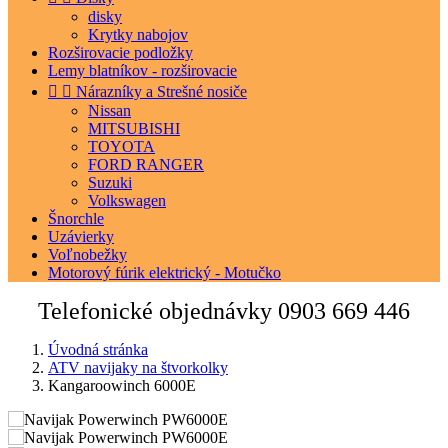
disky
Krytky nabojov
Rozširovacie podložky
Lemy blatníkov - rozširovacie


Nárazníky a Strešné nosiče
Nissan
MITSUBISHI
TOYOTA
FORD RANGER
Suzuki
Volkswagen
Šnorchle
Uzávierky
Voľnobežky
Motorový fúrik elektrický - Motučko
Telefonické objednávky
0903 669 446
Úvodná stránka
ATV navijaky na štvorkolky
Kangaroowinch 6000E