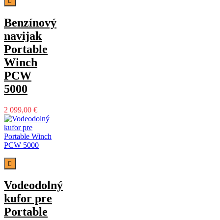

Benzínový
navijak
Portable
Winch
PCW
5000
2 099,00 €

Vodeodolný
kufor pre
Portable