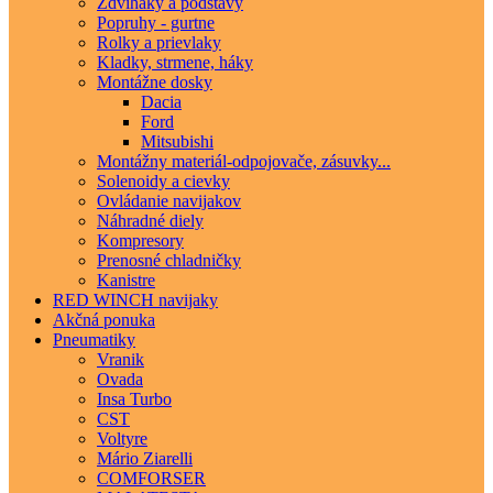
Zdviháky a podstavy
Popruhy - gurtne
Rolky a prievlaky
Kladky, strmene, háky
Montážne dosky
Dacia
Ford
Mitsubishi
Montážny materiál-odpojovače, zásuvky...
Solenoidy a cievky
Ovládanie navijakov
Náhradné diely
Kompresory
Prenosné chladničky
Kanistre
RED WINCH navijaky
Akčná ponuka
Pneumatiky
Vranik
Ovada
Insa Turbo
CST
Voltyre
Mário Ziarelli
COMFORSER