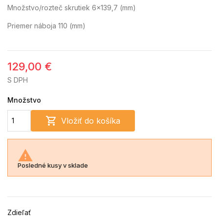
Množstvo/rozteč skrutiek 6x139,7 (mm)
Priemer náboja 110 (mm)
129,00 €
S DPH
Množstvo

Vložiť do košíka

Posledné kusy v sklade
Zdieľať