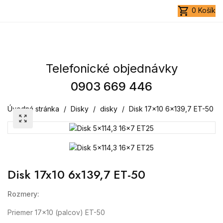
shopping_cart
0
Košík
Telefonické objednávky
0903 669 446
Úvodná stránka
Disky
disky
Disk 17x10 6x139,7 ET-50
zoom_out_map
Disk 17x10 6x139,7 ET-50
Rozmery:
Priemer 17x10 (palcov) ET-50