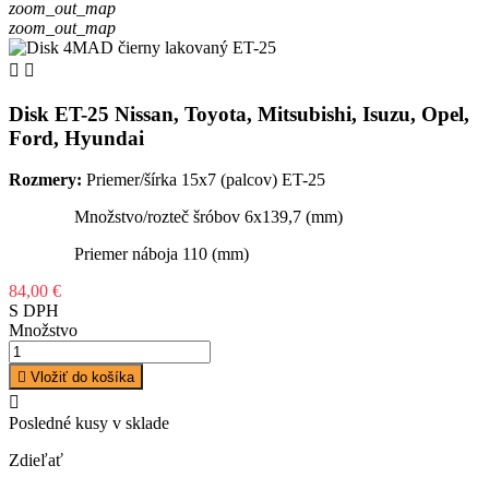
zoom_out_map
zoom_out_map


Disk ET-25 Nissan, Toyota, Mitsubishi, Isuzu, Opel,
Ford, Hyundai
Rozmery:
Priemer/šírka 15x7 (palcov) ET-25
Množstvo/rozteč šróbov 6x139,7 (mm)
Priemer náboja 110 (mm)
84,00 €
S DPH
Množstvo

Vložiť do košíka

Posledné kusy v sklade
Zdieľať