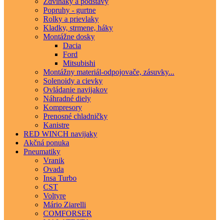
Zdviháky a podstavy
Popruhy - gurtne
Rolky a prievlaky
Kladky, strmene, háky
Montážne dosky
Dacia
Ford
Mitsubishi
Montážny materiál-odpojovače, zásuvky...
Solenoidy a cievky
Ovládanie navijakov
Náhradné diely
Kompresory
Prenosné chladničky
Kanistre
RED WINCH navijaky
Akčná ponuka
Pneumatiky
Vranik
Ovada
Insa Turbo
CST
Voltyre
Mário Ziarelli
COMFORSER