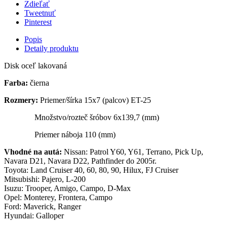
Zdieľať
Tweetnuť
Pinterest
Popis
Detaily produktu
Disk oceľ lakovaná
Farba:
čierna
Rozmery:
Priemer/šírka 15x7 (palcov) ET-25
Množstvo/rozteč šróbov 6x139,7 (mm)
Priemer náboja 110 (mm)
Vhodné na autá:
Nissan: Patrol Y60, Y61, Terrano, Pick Up,
Navara D21, Navara D22, Pathfinder do 2005r.
Toyota: Land Cruiser 40, 60, 80, 90, Hilux, FJ Cruiser
Mitsubishi: Pajero, L-200
Isuzu: Trooper, Amigo, Campo, D-Max
Opel: Monterey, Frontera, Campo
Ford: Maverick, Ranger
Hyundai: Galloper