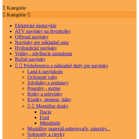

Kategórie

Kategórie

Elektrické motocykle
ATV navijaky na štvorkolky
Offroad navijaky
Navijaky pre nákladné auta
Hydraulické navijaky
Vrátky - zdvíhacie zariadenia
Ručné navijaky


Príslušenstvo a náhradné diely pre navijaky
Laná k navijakom
Ochranné vaky
Zdviháky a podstavy
Popruhy - gurtne
Rolky a prievlaky
Kladky, strmene, háky


Montážne dosky
Dacia
Ford
Mitsubishi
Montážny materiál-odpojovače, zásuvky...
Solenoidy a cievky