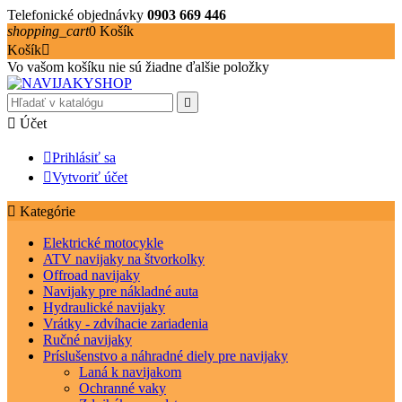
Telefonické objednávky
0903 669 446
shopping_cart
0
Košík
Košík

Vo vašom košíku nie sú žiadne ďalšie položky


Účet

Prihlásiť sa

Vytvoriť účet

Kategórie
Elektrické motocykle
ATV navijaky na štvorkolky
Offroad navijaky
Navijaky pre nákladné auta
Hydraulické navijaky
Vrátky - zdvíhacie zariadenia
Ručné navijaky
Príslušenstvo a náhradné diely pre navijaky
Laná k navijakom
Ochranné vaky