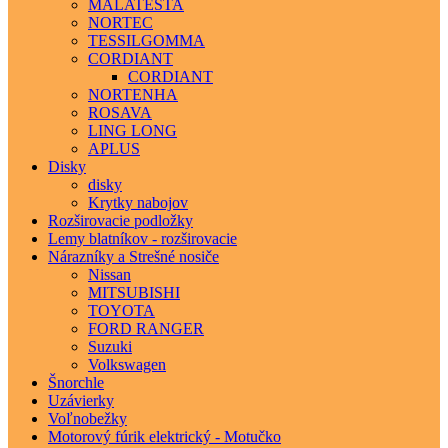
MALATESTA
NORTEC
TESSILGOMMA
CORDIANT
CORDIANT
NORTENHA
ROSAVA
LING LONG
APLUS
Disky
disky
Krytky nabojov
Rozširovacie podložky
Lemy blatníkov - rozširovacie
Nárazníky a Strešné nosiče
Nissan
MITSUBISHI
TOYOTA
FORD RANGER
Suzuki
Volkswagen
Šnorchle
Uzávierky
Voľnobežky
Motorový fúrik elektrický - Motučko