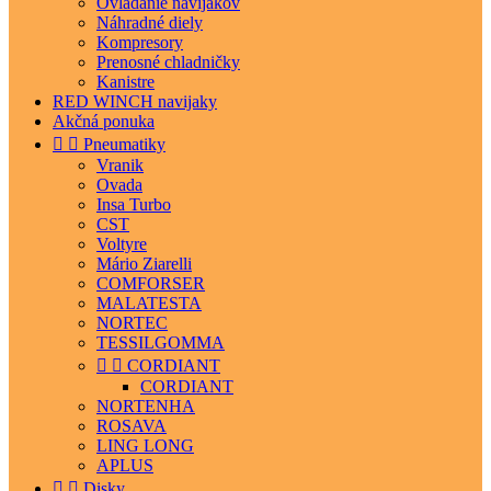
Ovládanie navijakov
Náhradné diely
Kompresory
Prenosné chladničky
Kanistre
RED WINCH navijaky
Akčná ponuka


Pneumatiky
Vranik
Ovada
Insa Turbo
CST
Voltyre
Mário Ziarelli
COMFORSER
MALATESTA
NORTEC
TESSILGOMMA


CORDIANT
CORDIANT
NORTENHA
ROSAVA
LING LONG
APLUS


Disky