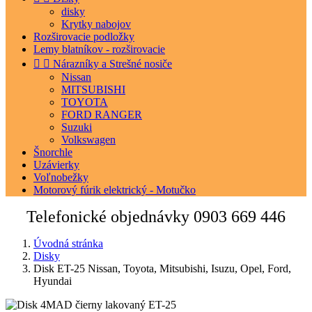
disky
Krytky nabojov
Rozširovacie podložky
Lemy blatníkov - rozširovacie


Nárazníky a Strešné nosiče
Nissan
MITSUBISHI
TOYOTA
FORD RANGER
Suzuki
Volkswagen
Šnorchle
Uzávierky
Voľnobežky
Motorový fúrik elektrický - Motučko
Telefonické objednávky
0903 669 446
Úvodná stránka
Disky
Disk ET-25 Nissan, Toyota, Mitsubishi, Isuzu, Opel, Ford,
Hyundai