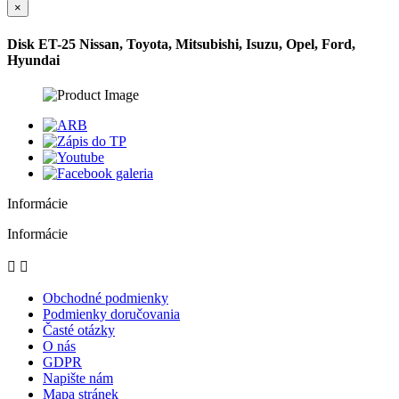
×
Disk ET-25 Nissan, Toyota, Mitsubishi, Isuzu, Opel, Ford,
Hyundai
Informácie
Informácie


Obchodné podmienky
Podmienky doručovania
Časté otázky
O nás
GDPR
Napište nám
Mapa stránek