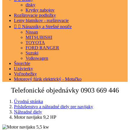
disky
Krytky nabojov
Rozširovacie podložky
Lemy blatníkov - rozširovacie


Nárazníky a Strešné nosiče
Nissan
MITSUBISHI
TOYOTA
FORD RANGER
Suzuki
Volkswagen
Šnorchle
Uzávierky
Voľnobežky
Motorový fúrik elektrický - Motučko
Telefonické objednávky
0903 669 446
Úvodná stránka
Príslušenstvo a náhradné diely pre navijaky
Náhradné diely
Motor navijaku 9,2 HP