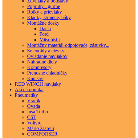
Zdviháky a podstavy
Popruhy - gurtne
Rolky a prievlaky
Kladky, strmene, háky
Montážne dosky
Dacia
Ford
Mitsubishi
Montážny materiál-odpojovače, zásuvky...
Solenoidy a cievky
Ovládanie navijakov
Náhradné diely
Kompresory
Prenosné chladničky
Kanistre
RED WINCH navijaky
Akčná ponuka
Pneumatiky
Vranik
Ovada
Insa Turbo
CST
Voltyre
Mário Ziarelli
COMFORSER