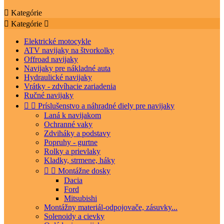

Kategórie

Kategórie

Elektrické motocykle
ATV navijaky na štvorkolky
Offroad navijaky
Navijaky pre nákladné auta
Hydraulické navijaky
Vrátky - zdvíhacie zariadenia
Ručné navijaky


Príslušenstvo a náhradné diely pre navijaky
Laná k navijakom
Ochranné vaky
Zdviháky a podstavy
Popruhy - gurtne
Rolky a prievlaky
Kladky, strmene, háky


Montážne dosky
Dacia
Ford
Mitsubishi
Montážny materiál-odpojovače, zásuvky...
Solenoidy a cievky