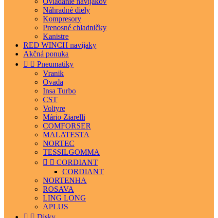
Ovládanie navijakov
Náhradné diely
Kompresory
Prenosné chladničky
Kanistre
RED WINCH navijaky
Akčná ponuka


Pneumatiky
Vranik
Ovada
Insa Turbo
CST
Voltyre
Mário Ziarelli
COMFORSER
MALATESTA
NORTEC
TESSILGOMMA


CORDIANT
CORDIANT
NORTENHA
ROSAVA
LING LONG
APLUS


Disky