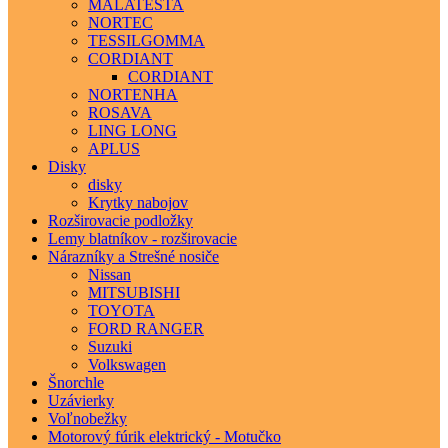
MALATESTA
NORTEC
TESSILGOMMA
CORDIANT
CORDIANT
NORTENHA
ROSAVA
LING LONG
APLUS
Disky
disky
Krytky nabojov
Rozširovacie podložky
Lemy blatníkov - rozširovacie
Nárazníky a Strešné nosiče
Nissan
MITSUBISHI
TOYOTA
FORD RANGER
Suzuki
Volkswagen
Šnorchle
Uzávierky
Voľnobežky
Motorový fúrik elektrický - Motučko