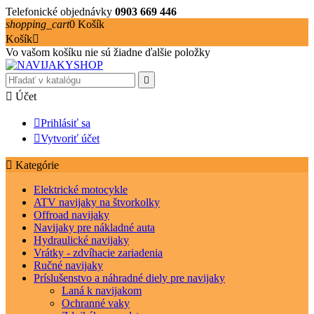
Telefonické objednávky
0903 669 446
shopping_cart
0
Košík
Košík

Vo vašom košíku nie sú žiadne ďalšie položky


Účet

Prihlásiť sa

Vytvoriť účet

Kategórie
Elektrické motocykle
ATV navijaky na štvorkolky
Offroad navijaky
Navijaky pre nákladné auta
Hydraulické navijaky
Vrátky - zdvíhacie zariadenia
Ručné navijaky
Príslušenstvo a náhradné diely pre navijaky
Laná k navijakom
Ochranné vaky