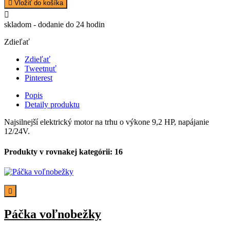

Vložiť do košíka

skladom - dodanie do 24 hodin
Zdieľať
Zdieľať
Tweetnuť
Pinterest
Popis
Detaily produktu
Najsilnejší elektrický motor na trhu o výkone 9,2 HP, napájanie
12/24V.
Produkty v rovnakej kategórii: 16

Páčka voľnobežky