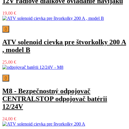
12V rádiové dialkové ovládanie navijaku
19,00 €

ATV solenoid cievka pre štvorkolky 200 A
, model B
25,00 €

M8 - Bezpečnostný odpojovač
CENTRALSTOP odpojovač batérii
12/24V
24,00 €