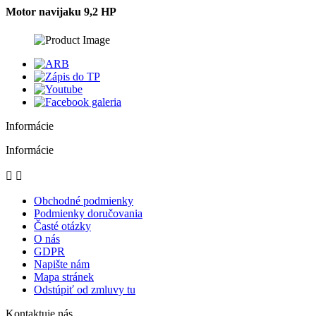
Motor navijaku 9,2 HP
Informácie
Informácie


Obchodné podmienky
Podmienky doručovania
Časté otázky
O nás
GDPR
Napište nám
Mapa stránek
Odstúpiť od zmluvy tu
Kontaktuje nás