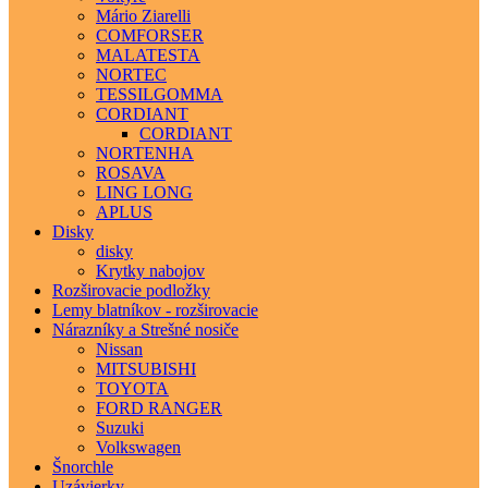
Mário Ziarelli
COMFORSER
MALATESTA
NORTEC
TESSILGOMMA
CORDIANT
CORDIANT
NORTENHA
ROSAVA
LING LONG
APLUS
Disky
disky
Krytky nabojov
Rozširovacie podložky
Lemy blatníkov - rozširovacie
Nárazníky a Strešné nosiče
Nissan
MITSUBISHI
TOYOTA
FORD RANGER
Suzuki
Volkswagen
Šnorchle
Uzávierky