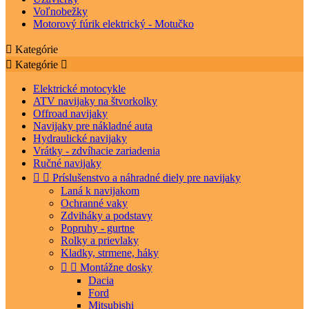
Voľnobežky
Motorový fúrik elektrický - Motučko

Kategórie

Kategórie

Elektrické motocykle
ATV navijaky na štvorkolky
Offroad navijaky
Navijaky pre nákladné auta
Hydraulické navijaky
Vrátky - zdvíhacie zariadenia
Ručné navijaky


Príslušenstvo a náhradné diely pre navijaky
Laná k navijakom
Ochranné vaky
Zdviháky a podstavy
Popruhy - gurtne
Rolky a prievlaky
Kladky, strmene, háky


Montážne dosky
Dacia
Ford
Mitsubishi