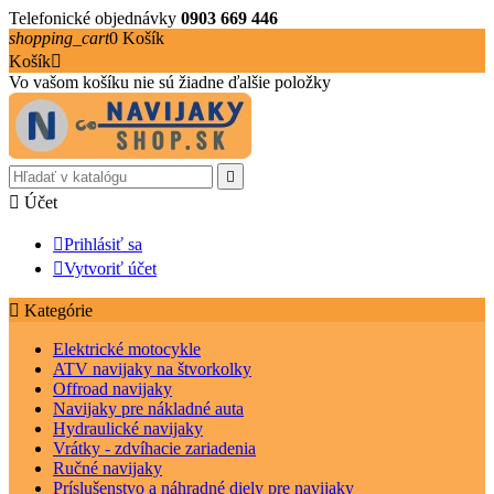
Telefonické objednávky
0903 669 446
shopping_cart
0
Košík
Košík

Vo vašom košíku nie sú žiadne ďalšie položky


Účet

Prihlásiť sa

Vytvoriť účet

Kategórie
Elektrické motocykle
ATV navijaky na štvorkolky
Offroad navijaky
Navijaky pre nákladné auta
Hydraulické navijaky
Vrátky - zdvíhacie zariadenia
Ručné navijaky
Príslušenstvo a náhradné diely pre navijaky