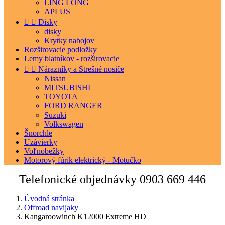
LING LONG
APLUS


Disky
disky
Krytky nabojov
Rozširovacie podložky
Lemy blatníkov - rozširovacie


Nárazníky a Strešné nosiče
Nissan
MITSUBISHI
TOYOTA
FORD RANGER
Suzuki
Volkswagen
Šnorchle
Uzávierky
Voľnobežky
Motorový fúrik elektrický - Motučko
Telefonické objednávky
0903 669 446
Úvodná stránka
Offroad navijaky
Kangaroowinch K12000 Extreme HD