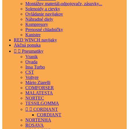
Montážny materiál-odpojovače, zásuvky...
Solenoidy a cievky
Ovládanie navijakov
Náhradné diely
Kompresory
Prenosné chladničky
Kanistre
RED WINCH navijaky
Akčná ponuka


Pneumatiky
Vranik
Ovada
Insa Turbo
CST
Voltyre
Mário Ziarelli
COMFORSER
MALATESTA
NORTEC
TESSILGOMMA


CORDIANT
CORDIANT
NORTENHA
ROSAVA