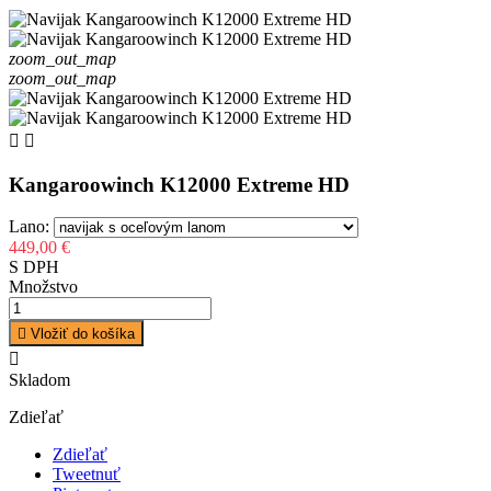
zoom_out_map
zoom_out_map


Kangaroowinch K12000 Extreme HD
Lano:
449,00 €
S DPH
Množstvo

Vložiť do košíka

Skladom
Zdieľať
Zdieľať
Tweetnuť