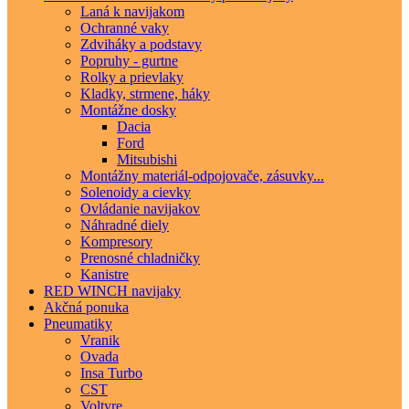
Laná k navijakom
Ochranné vaky
Zdviháky a podstavy
Popruhy - gurtne
Rolky a prievlaky
Kladky, strmene, háky
Montážne dosky
Dacia
Ford
Mitsubishi
Montážny materiál-odpojovače, zásuvky...
Solenoidy a cievky
Ovládanie navijakov
Náhradné diely
Kompresory
Prenosné chladničky
Kanistre
RED WINCH navijaky
Akčná ponuka
Pneumatiky
Vranik
Ovada
Insa Turbo
CST
Voltyre