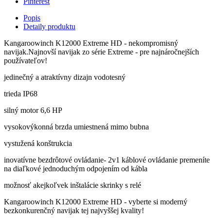
Pinterest
Popis
Detaily produktu
Kangaroowinch K12000 Extreme HD - nekompromisný
navijak.
Najnovší navijak zo série Extreme - pre najnáročnejších
používateľov!
jedinečný a atraktívny dizajn
vodotesný
trieda IP68
silný motor 6,6 HP
vysokovýkonná brzda umiestnená mimo bubna
vystužená konštrukcia
inovatívne bezdrôtové ovládanie- 2v1 káblové ovládanie premeníte
na diaľkové jednoduchým odpojením od kábla
možnosť akejkoľvek inštalácie skrinky s relé
Kangaroowinch K12000 Extreme HD - vyberte si moderný
bezkonkurenčný navijak tej najvyššej kvality!