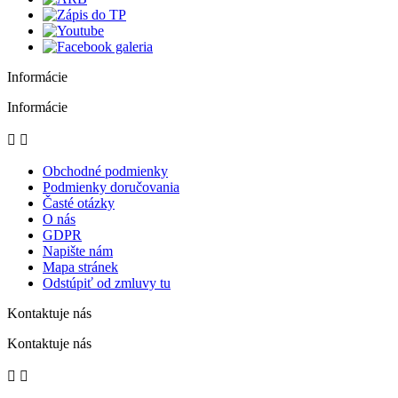
Informácie
Informácie


Obchodné podmienky
Podmienky doručovania
Časté otázky
O nás
GDPR
Napište nám
Mapa stránek
Odstúpiť od zmluvy tu
Kontaktuje nás
Kontaktuje nás

