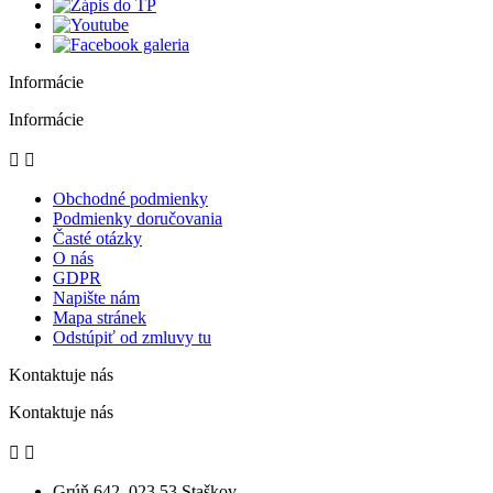
Informácie
Informácie


Obchodné podmienky
Podmienky doručovania
Časté otázky
O nás
GDPR
Napište nám
Mapa stránek
Odstúpiť od zmluvy tu
Kontaktuje nás
Kontaktuje nás


Grúň 642, 023 53 Staškov