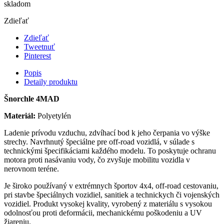
skladom
Zdieľať
Zdieľať
Tweetnuť
Pinterest
Popis
Detaily produktu
Šnorchle 4MAD
Materiál:
Polyetylén
Ladenie prívodu vzduchu, zdvíhací bod k jeho čerpania vo výške
strechy. Navrhnutý špeciálne pre off-road vozidlá, v súlade s
technickými špecifikáciami každého modelu. To poskytuje ochranu
motora proti nasávaniu vody, čo zvyšuje mobilitu vozidla v
nerovnom teréne.
Je široko používaný v extrémnych športov 4x4, off-road cestovaniu,
pri stavbe špeciálnych vozidiel, sanitiek a technickych či vojenských
vozidiel. Produkt vysokej kvality, vyrobený z materiálu s vysokou
odolnosťou proti deformácii, mechanickému poškodeniu a UV
žiareniu.