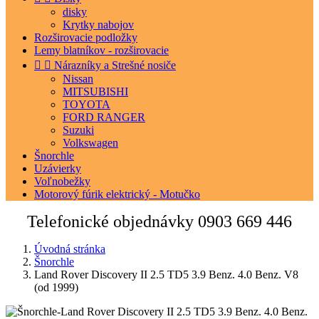
disky
Krytky nabojov
Rozširovacie podložky
Lemy blatníkov - rozširovacie


Nárazníky a Strešné nosiče
Nissan
MITSUBISHI
TOYOTA
FORD RANGER
Suzuki
Volkswagen
Šnorchle
Uzávierky
Voľnobežky
Motorový fúrik elektrický - Motučko
Telefonické objednávky
0903 669 446
Úvodná stránka
Šnorchle
Land Rover Discovery II 2.5 TD5 3.9 Benz. 4.0 Benz. V8
(od 1999)