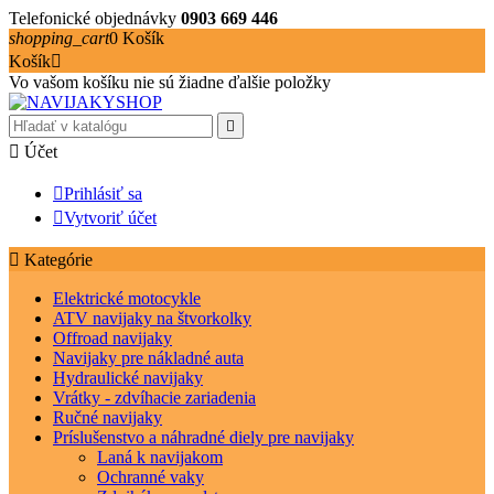
Telefonické objednávky
0903 669 446
shopping_cart
0
Košík
Košík

Vo vašom košíku nie sú žiadne ďalšie položky


Účet

Prihlásiť sa

Vytvoriť účet

Kategórie
Elektrické motocykle
ATV navijaky na štvorkolky
Offroad navijaky
Navijaky pre nákladné auta
Hydraulické navijaky
Vrátky - zdvíhacie zariadenia
Ručné navijaky
Príslušenstvo a náhradné diely pre navijaky
Laná k navijakom
Ochranné vaky