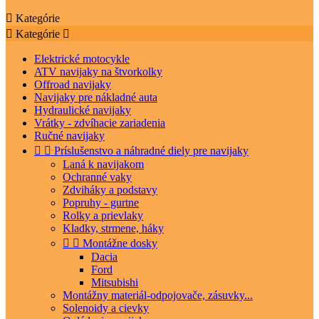

Kategórie

Kategórie

Elektrické motocykle
ATV navijaky na štvorkolky
Offroad navijaky
Navijaky pre nákladné auta
Hydraulické navijaky
Vrátky - zdvíhacie zariadenia
Ručné navijaky


Príslušenstvo a náhradné diely pre navijaky
Laná k navijakom
Ochranné vaky
Zdviháky a podstavy
Popruhy - gurtne
Rolky a prievlaky
Kladky, strmene, háky


Montážne dosky
Dacia
Ford
Mitsubishi
Montážny materiál-odpojovače, zásuvky...
Solenoidy a cievky