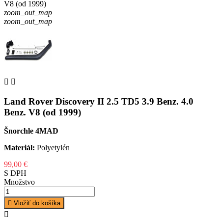
zoom_out_map
zoom_out_map


Land Rover Discovery II 2.5 TD5 3.9 Benz. 4.0
Benz. V8 (od 1999)
Šnorchle 4MAD
Materiál:
Polyetylén
99,00 €
S DPH
Množstvo

Vložiť do košíka
