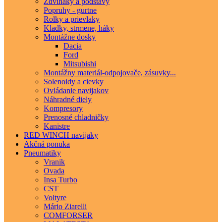
Zdviháky a podstavy
Popruhy - gurtne
Rolky a prievlaky
Kladky, strmene, háky
Montážne dosky
Dacia
Ford
Mitsubishi
Montážny materiál-odpojovače, zásuvky...
Solenoidy a cievky
Ovládanie navijakov
Náhradné diely
Kompresory
Prenosné chladničky
Kanistre
RED WINCH navijaky
Akčná ponuka
Pneumatiky
Vranik
Ovada
Insa Turbo
CST
Voltyre
Mário Ziarelli
COMFORSER