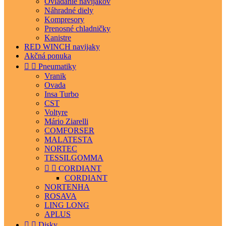
Ovládanie navijakov
Náhradné diely
Kompresory
Prenosné chladničky
Kanistre
RED WINCH navijaky
Akčná ponuka


Pneumatiky
Vranik
Ovada
Insa Turbo
CST
Voltyre
Mário Ziarelli
COMFORSER
MALATESTA
NORTEC
TESSILGOMMA


CORDIANT
CORDIANT
NORTENHA
ROSAVA
LING LONG
APLUS


Disky