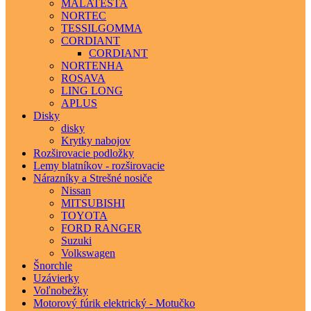
MALATESTA
NORTEC
TESSILGOMMA
CORDIANT
CORDIANT
NORTENHA
ROSAVA
LING LONG
APLUS
Disky
disky
Krytky nabojov
Rozširovacie podložky
Lemy blatníkov - rozširovacie
Nárazníky a Strešné nosiče
Nissan
MITSUBISHI
TOYOTA
FORD RANGER
Suzuki
Volkswagen
Šnorchle
Uzávierky
Voľnobežky
Motorový fúrik elektrický - Motučko