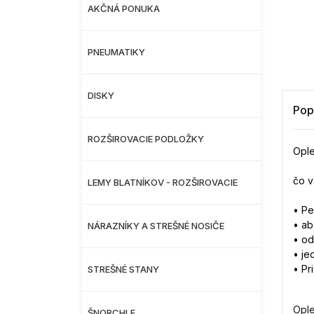
AKČNÁ PONUKA
PNEUMATIKY
DISKY
Pop
ROZŠIROVACIE PODLOŽKY
Ople
čo v
LEMY BLATNÍKOV - ROZŠIROVACIE
• Pe
• ab
NÁRAZNÍKY A STREŠNÉ NOSIČE
• od
• je
• Pr
STREŠNÉ STANY
Ople
ŠNORCHLE