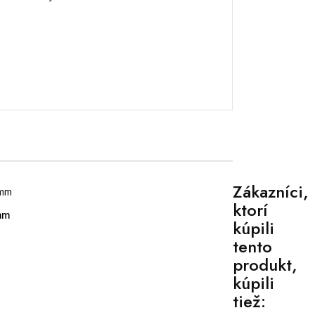
Zákazníci,
ktorí
mm
kúpili
tento
produkt,
kúpili
tiež: