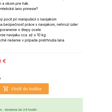
m a okom pre hák.
ntetické lano prinesie?
ý pocit pri manipulácii s navijakom
na bezpečnosť práce s navijakom, nehrozí
úder
 poranenie o štepy
ocele
nie navijaku cca. až o 10 kg
ché riešenie v prípade pretrhnutia lana
0 €
o

Vložiť do košíka
m - dodanie do 24 hodin