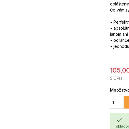
opláštení
Čo vám sy
• Perfektn
• absolút
lanom ani
• odľahče
• jednodu
105,0
S DPH
Množstv

sklado