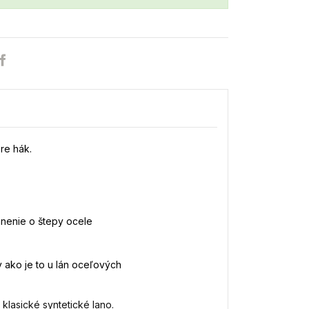
re hák.
anenie o štepy
ocele
y ako je to u lán oceľových
 klasické syntetické lano.