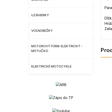
Par
UZÁVIERKY
Dĺžk
Hrúb
Zaťa
VOĽNOBEŽKY
MOTOROVÝ FÚRIK ELEKTRICKÝ -
Prod
MOTUČKO
ELEKTRICKÉ MOTOCYKLE