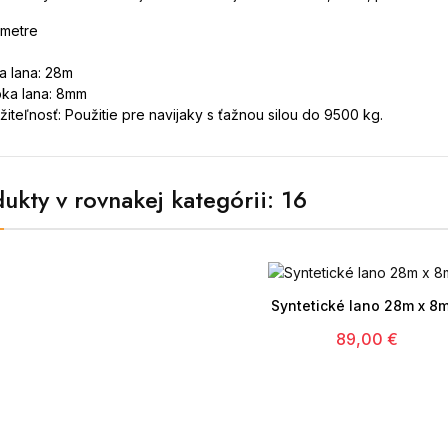
ametre
a lana: 28m
ka lana: 8mm
žiteľnosť: Použitie pre navijaky s ťažnou silou do 9500 kg.
ukty v rovnakej kategórii: 16

Syntetické lano 28m x 8
89,00 €