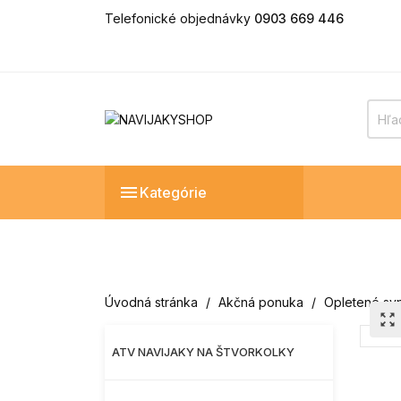
Telefonické objednávky
0903 669 446

Kategórie
Úvodná stránka
Akčná ponuka
Opletené syn
zoom_out_map
ATV NAVIJAKY NA ŠTVORKOLKY