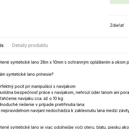
Zdieľať
is
Detaily produktu
tené syntetické lano 28m x 10mm s ochranným opláštením a okom p
ám syntetické lano prinesie?
rfektný pocit pri manipulácii s navijakom
solútna bezpečnosť práce s navijakom, nehrozí
úder lanom ani por
ľahčenie navijaku cca. až o 10 kg
dnoduché riešenie v prípade pretrhnutia lana
i nepravidelnom navíjaní nedochádza k zaklesnutiu lana medzi závit
tené syntetické lano je viac odolnejšie voči oteru, blatu, piesku ako