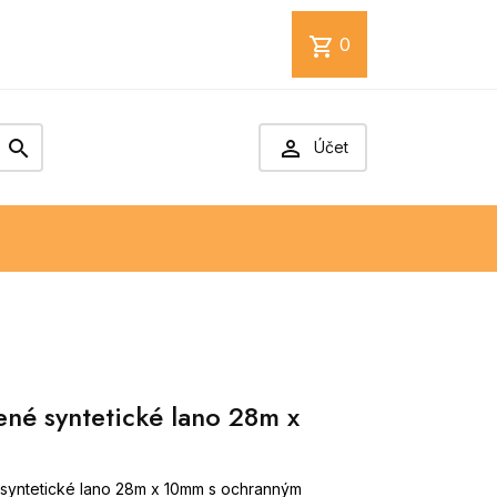
shopping_cart
0


Účet
ené syntetické lano 28m x
syntetické lano 28m x 10mm s ochranným