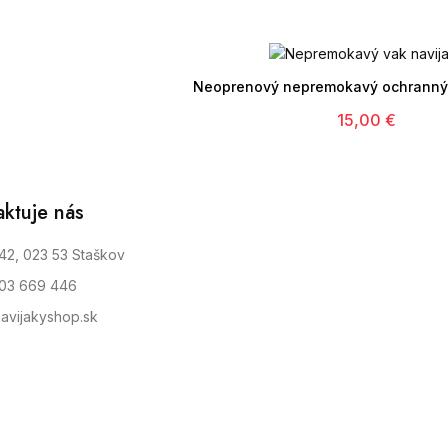

Neoprenový nepremokavý ochranný 
15,00 €
aktuje nás
42, 023 53 Staškov
903 669 446
avijakyshop.sk