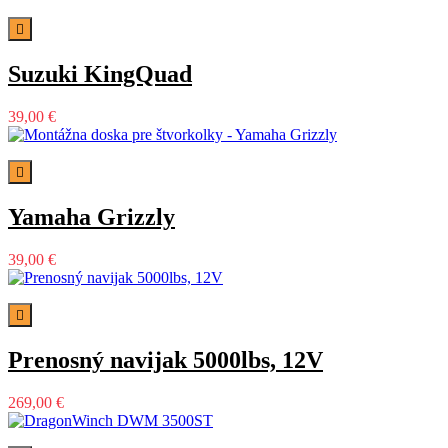

Suzuki KingQuad
39,00 €

Yamaha Grizzly
39,00 €

Prenosný navijak 5000lbs, 12V
269,00 €