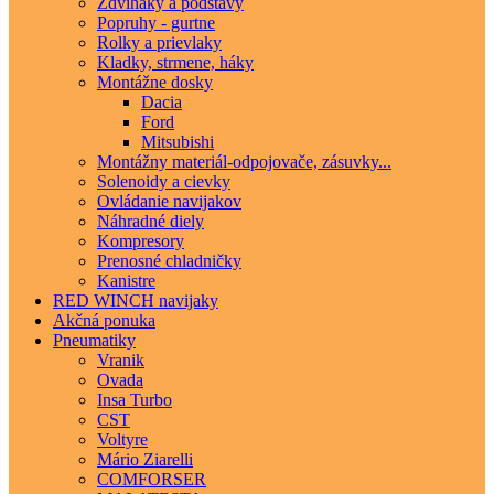
Zdviháky a podstavy
Popruhy - gurtne
Rolky a prievlaky
Kladky, strmene, háky
Montážne dosky
Dacia
Ford
Mitsubishi
Montážny materiál-odpojovače, zásuvky...
Solenoidy a cievky
Ovládanie navijakov
Náhradné diely
Kompresory
Prenosné chladničky
Kanistre
RED WINCH navijaky
Akčná ponuka
Pneumatiky
Vranik
Ovada
Insa Turbo
CST
Voltyre
Mário Ziarelli
COMFORSER