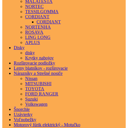
MALATESTA
NORTEC
TESSILGOMMA
CORDIANT
CORDIANT
NORTENHA
ROSAVA
LING LONG
APLUS
Disky
disky
Krytky nabojov
Rozširovacie podložky
Lemy blatníkov - rozširovacie
Nárazníky a Strešné nosiče
Nissan
MITSUBISHI
TOYOTA
FORD RANGER
Suzuki
Volkswagen
Šnorchle
Uzávierky
Voľnobežky
Motorový fúrik elektrický - Motučko