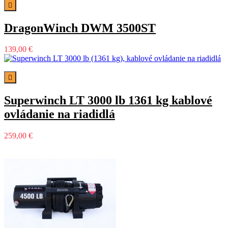

DragonWinch DWM 3500ST
139,00 €

Superwinch LT 3000 lb 1361 kg kablové
ovládanie na riadidlá
259,00 €