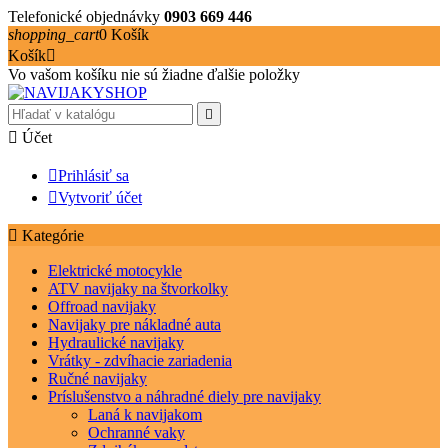
Telefonické objednávky
0903 669 446
shopping_cart
0
Košík
Košík

Vo vašom košíku nie sú žiadne ďalšie položky


Účet

Prihlásiť sa

Vytvoriť účet

Kategórie
Elektrické motocykle
ATV navijaky na štvorkolky
Offroad navijaky
Navijaky pre nákladné auta
Hydraulické navijaky
Vrátky - zdvíhacie zariadenia
Ručné navijaky
Príslušenstvo a náhradné diely pre navijaky
Laná k navijakom
Ochranné vaky