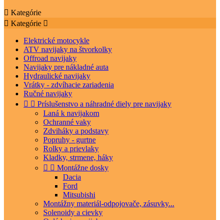

Kategórie

Kategórie

Elektrické motocykle
ATV navijaky na štvorkolky
Offroad navijaky
Navijaky pre nákladné auta
Hydraulické navijaky
Vrátky - zdvíhacie zariadenia
Ručné navijaky


Príslušenstvo a náhradné diely pre navijaky
Laná k navijakom
Ochranné vaky
Zdviháky a podstavy
Popruhy - gurtne
Rolky a prievlaky
Kladky, strmene, háky


Montážne dosky
Dacia
Ford
Mitsubishi
Montážny materiál-odpojovače, zásuvky...
Solenoidy a cievky