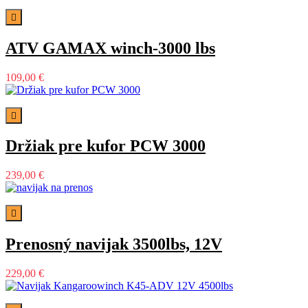

ATV GAMAX winch-3000 lbs
109,00 €

Držiak pre kufor PCW 3000
239,00 €

Prenosný navijak 3500lbs, 12V
229,00 €