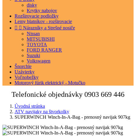
disky
Krytky nabojov
Rozširovacie podložky
Lemy blatníkov - rozširovacie


Nárazníky a Strešné nosiče
Nissan
MITSUBISHI
TOYOTA
FORD RANGER
Suzuki
Volkswagen
Šnorchle
Uzávierky
Voľnobežky
Motorový fúrik elektrický - Motučko
Telefonické objednávky
0903 669 446
Úvodná stránka
ATV navijaky na štvorkolky
SUPERWINCH Winch-In-A-Bag - prenosný navijak 907kg