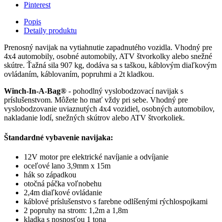
Pinterest
Popis
Detaily produktu
Prenosný navijak na vytiahnutie zapadnutého vozidla. Vhodný pre
4x4 automobily, osobné automobily, ATV štvorkolky alebo snežné
skútre. Ťažná sila 907 kg, dodáva sa s taškou, káblovým diaľkovým
ovládaním, káblovaním, popruhmi a 2t kladkou.
Winch-In-A-Bag®
- pohodlný vyslobodzovací navijak s
príslušenstvom. Môžete ho mať vždy pri sebe. Vhodný pre
vyslobodzovanie uviaznutých 4x4 vozidiel, osobných automobilov,
nakladanie lodí, snežných skútrov alebo ATV štvorkoliek.
Štandardné vybavenie navijaka:
12V motor pre elektrické navíjanie a odvíjanie
oceľové lano 3,9mm x 15m
hák so západkou
otočná páčka voľnobehu
2,4m diaľkové ovládanie
káblové príslušenstvo s farebne odlíšenými rýchlospojkami
2 popruhy na strom: 1,2m a 1,8m
kladka s nosnosťou 1 tona