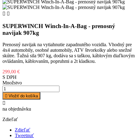


SUPERWINCH Winch-In-A-Bag - prenosný
navijak 907kg
Prenosný navijak na vytiahnutie zapadnutého vozidla. Vhodný pre
4x4 automobily, osobné automobily, ATV štvorkolky alebo snežné
skútre. Ťažná sila 907 kg, dodáva sa s taškou, káblovým diaľkovým
ovládaním, káblovaním, popruhmi a 2t kladkou.
299,00 €
S DPH
Množstvo

Vložiť do košíka

na objednávku
Zdieľať
Zdieľať
Tweetnuť