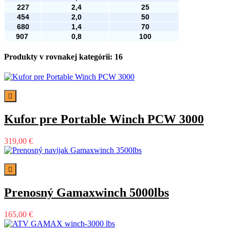
227
2,4
25
454
2,0
50
680
1,4
70
907
0,8
100
Produkty v rovnakej kategórii: 16

Kufor pre Portable Winch PCW 3000
319,00 €

Prenosný Gamaxwinch 5000lbs
165,00 €