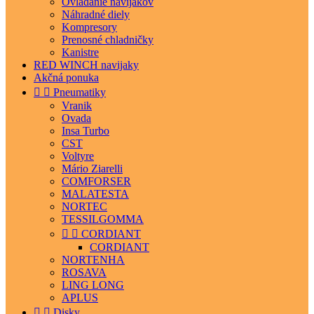
Ovládanie navijakov
Náhradné diely
Kompresory
Prenosné chladničky
Kanistre
RED WINCH navijaky
Akčná ponuka


Pneumatiky
Vranik
Ovada
Insa Turbo
CST
Voltyre
Mário Ziarelli
COMFORSER
MALATESTA
NORTEC
TESSILGOMMA


CORDIANT
CORDIANT
NORTENHA
ROSAVA
LING LONG
APLUS


Disky