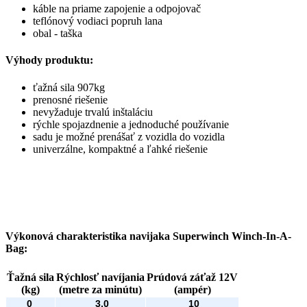
káble na priame zapojenie a odpojovač
teflónový vodiaci popruh lana
obal - taška
Výhody produktu:
ťažná sila 907kg
prenosné riešenie
nevyžaduje trvalú inštaláciu
rýchle spojazdnenie a jednoduché používanie
sadu je možné prenášať z vozidla do vozidla
univerzálne, kompaktné a ľahké riešenie
Výkonová charakteristika navijaka Superwinch Winch-In-A-
Bag:
Ťažná sila
Rýchlosť navíjania
Prúdová záťaž 12V
(kg)
(metre za minútu)
(ampér)
0
3,0
10