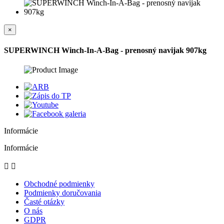
×
SUPERWINCH Winch-In-A-Bag - prenosný navijak 907kg
Informácie
Informácie


Obchodné podmienky
Podmienky doručovania
Časté otázky
O nás
GDPR