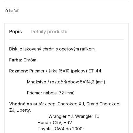
Zdieľať
Popis
Detaily produktu
Disk je lakovaný chróm s oceľovým ráfikom.
Farba:
Chróm
Rozmery:
Priemer / šírka 15x10 (palcov)
ET-44
Množstvo / rozteč šróbov:
5x114,3 (mm)
Priemer náboja: 72 (mm)
Vhodné na autá:
Jeep: Cherokee XJ, Grand Cherokee
ZJ, Liberty,
Wrangler YJ, Wrangler TJ
Honda: CRV, HRV
Toyota: RAV4 do 2000r.