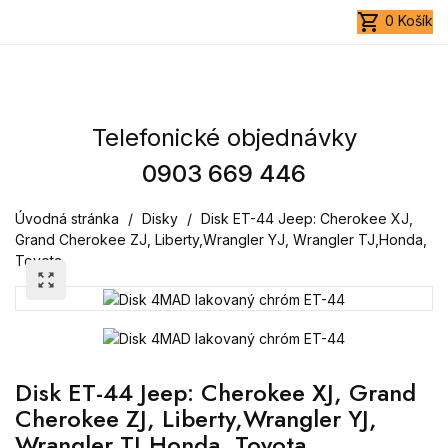
shopping_cart
0
Košík
Telefonické objednávky
0903 669 446
Úvodná stránka
Disky
Disk ET-44 Jeep: Cherokee XJ,
Grand Cherokee ZJ, Liberty,Wrangler YJ, Wrangler TJ,Honda,
Toyota
zoom_out_map
Disk ET-44 Jeep: Cherokee XJ, Grand
Cherokee ZJ, Liberty,Wrangler YJ,
Wrangler TJ,Honda, Toyota