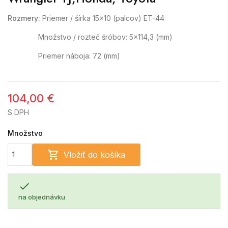
Rozmery:
Priemer / šírka 15x10 (palcov) ET-44
Množstvo / rozteč šróbov:
5x114,3 (mm)
Priemer náboja: 72 (mm)
104,00 €
S DPH
Množstvo

Vložiť do košíka

na objednávku